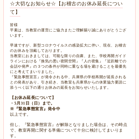
☆大切なお知らせ☆【お稽古のお休み延長につい
て】
皆様
平素は、当教室の運営にご協力またご理解賜り誠にありがとうござ
います。
早速ですが、新型コロナウイルスの感染拡大に伴い、現在、お稽古
のお休みを頂戴しております。
当教室におきましては、可能な限りの自粛、また、学校再開ガイド
ラインにおける『換気の悪い密閉空間』『人の密集』『近距離での
会話や発声』の３つの条件が同時に重なる場を避けることを最優先
にと考えてまいりました。
『緊急事態宣言』が発令される中、兵庫県の学校再開が延長される
との発表があり、引き続き、当教室も兵庫県からの休業協力要請に
添うべく以下の通りお休みの延長をお知らせいたします。
【お休み延長について】
・5月31日（日）まで。
※『緊急事態宣言』発令中
以上です。
但し、『緊急事態宣言』が解除となりました場合は、その時点
で、教室再開に関する準備について十分に検討してまいりま
す。