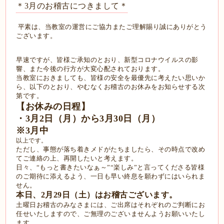
＊3月のお稽古につきまして＊
平素は、
当教室の運営にご協力またご理解賜り誠にありがとう
ございます。
早速ですが、皆様ご承知のとおり、新型コロナウイルスの影
響、
また今後の行方が大変心配されております。
当教室におきましても、皆様の安全を最優先に考えたい思いか
ら、
以下のとおり、やむなくお稽古のお休みをお知らせする次
第です。
【お休みの日程】
・3月2日（月）から3月30日（月）
※3月中
以上です。
ただし、事態が落ち着きメドがたちましたら、その時点で改め
てご連絡の上、
再開したいと考えます。
日々、“もっと書きたいなぁ～”“楽しみ”
と言ってくださる皆様
のご期待に添えるよう、
一日も早い終息を願わずにはいられま
せん。
本日、2月29日（土）はお稽古ございます。
土曜日お稽古のみなさまには、
ご出席はそれぞれのご判断にお
任せいたしますので、
ご無理のございませんようお願いいたし
ます。