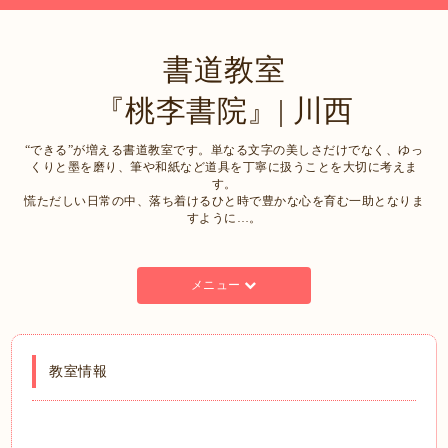
書道教室
『桃李書院』| 川西
“できる”が増える書道教室です。単なる文字の美しさだけでなく、ゆっ
くりと墨を磨り、筆や和紙など道具を丁寧に扱うことを大切に考えま
す。
慌ただしい日常の中、落ち着けるひと時で豊かな心を育む一助となりま
すように…。
メニュー
教室情報