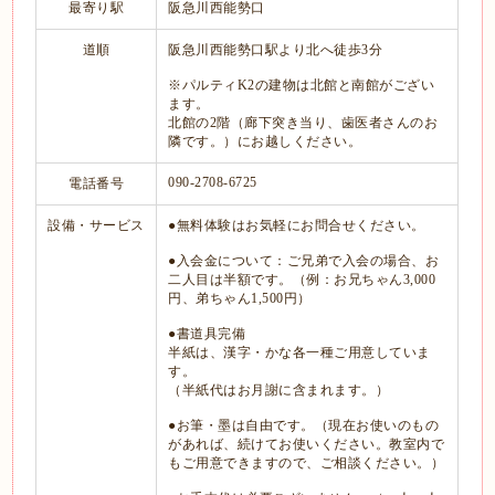
最寄り駅
阪急川西能勢口
道順
阪急川西能勢口駅より北へ徒歩3分
※パルティK2の建物は北館と南館がござい
ます。
北館の2階（廊下突き当り、歯医者さんのお
隣です。）にお越しください。
090-2708-6725
電話番号
設備・サービス
●無料体験はお気軽にお問合せください。
●入会金について：ご兄弟で入会の場合、お
二人目は半額です。（例：お兄ちゃん3,000
円、弟ちゃん1,500円）
●書道具完備
半紙は、漢字・かな各一種ご用意していま
す。
（半紙代はお月謝に含まれます。）
●お筆・墨は自由です。（現在お使いのもの
があれば、続けてお使いください。教室内で
もご用意できますので、ご相談ください。）