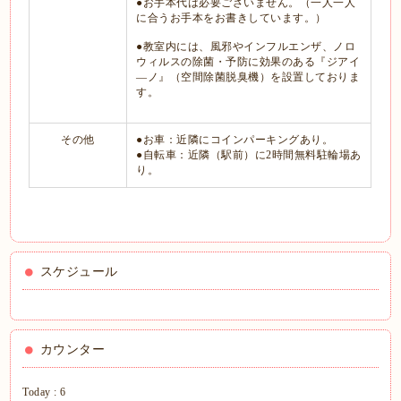
●お手本代は必要ございません。（一人一人
に合うお手本をお書きしています。）
●教室内には、風邪やインフルエンザ、ノロ
ウィルスの除菌・予防に効果のある『ジアイ
―ノ』（空間除菌脱臭機）を設置しておりま
す。
その他
●お車：近隣にコインパーキングあり。
●自転車：近隣（駅前）に2時間無料駐輪場あ
り。
スケジュール
カウンター
Today :
6