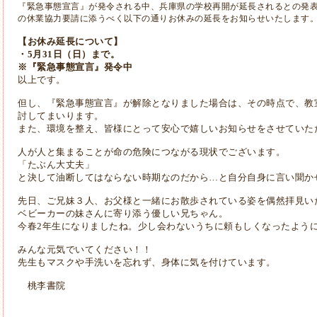
『緊急事態宣言』が発令される中、兵庫県の学校再開が延長されるとの発
の休業協力要請に添うべく以下の通りお休みの延長をお知らせいたします
【お休み延長について】
・5月31日（日）まで。
※『緊急事態宣言』発令中
以上です。
但し、『緊急事態宣言』が解除となりました場合は、その時点で、教
討してまいります。
また、環境を整え、皆様にとって安心で嬉しいお知らせをさせていた
人が人と集まることが命の危険につながる現状でございます。
「たぶん大丈夫」
と決して油断してはならない時期なのだから…と自分自身に言い聞か
先日、ご兄妹３人、お父様と一緒にお散歩されている姿を偶然拝見い
ベビーカーの妹さんに寄り添う優しい兄ちゃん。
今春2年生になりましたね。少し会わないうちに頼もしくなったよう
みんな元気でいてください！！
先生もマスクや手洗いを忘れず、身体に気を付けています。
桃李書院