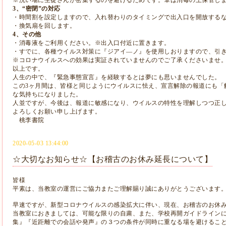
※洗い場に生徒さんが密集するのを避けるためです。
筆は消毒の上保管し
3、“密閉”の対応
・時間割を設定しますので、
入れ替わりのタイミングで出入口を開放する
・換気扇を回します。
4、その他
・消毒液をご利用ください。※出入口付近に置きます。
・すでに、各種ウイルス対策に『ジアイ―ノ』を使用しおりますので、引
※コロナウイルスへの効果は実証されていませんのでご了承くださいませ
以上です。
人生の中で、『緊急事態宣言』
を経験するとは夢にも思いませんでした。
この3ヶ月間は、皆様と同じようにウイルスに怯え、
宣言解除の報道にも「
な気持ちになりました。
人並ですが、今後は、報道に敏感になり、
ウイルスの特性を理解しつつ正
よろしくお願い申し上げます。
桃李書院
2020-05-03 13:44:00
☆大切なお知らせ☆【お稽古のお休み延長について】
皆様
平素は、当教室の運営にご協力またご理解賜り誠にありがとうございます
早速ですが、新型コロナウイルスの感染拡大に伴い、現在、お稽古のお休
当教室におきましては、可能な限りの自粛、また、学校再開ガイドライン
集』『近距離での会話や発声』の３つの条件が同時に重なる場を避けるこ