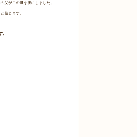
愛の父がこの世を後にしました。
ると信じます。
す。
。
。