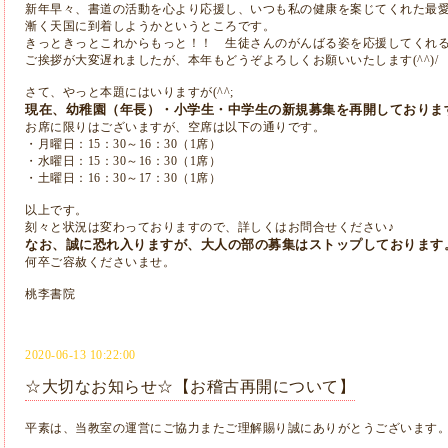
新年早々、書道の活動を心より応援し、いつも私の健康を案じてくれた最
漸く天国に到着しようかというところです。
きっときっとこれからもっと！！ 生徒さんのがんばる姿を応援してくれ
ご挨拶が大変遅れましたが、本年もどうぞよろしくお願いいたします(^^)/
さて、やっと本題にはいりますが(^^;
現在、幼稚園（年長）・小学生・中学生の新規募集を再開しておりま
お席に限りはございますが、空席は以下の通りです。
・月曜日：15：30～16：30（1席）
・水曜日：15：30～16：30（1席）
・土曜日：16：30～17：30（1席）
以上です。
刻々と状況は変わっておりますので、詳しくはお問合せください♪
なお、誠に恐れ入りますが、大人の部の募集はストップしております
何卒ご容赦くださいませ。
桃李書院
2020-06-13 10:22:00
☆大切なお知らせ☆【お稽古再開について】
平素は、
当教室の運営にご協力またご理解賜り誠にありがとうございます