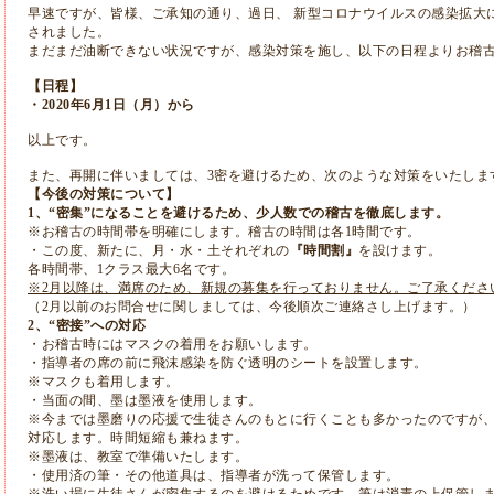
早速ですが、皆様、ご承知の通り、過日、 新型コロナウイルスの感染拡大
されました。
まだまだ油断できない状況ですが、感染対策を施し、以下の日程よりお稽
【日程】
・2020年6月1日（月）から
以上です。
また、再開に伴いましては、3密を避けるため、
次のような対策をいたしま
【今後の対策について】
1、“密集”になることを避けるため、
少人数での稽古を徹底します。
※お稽古の時間帯を明確にします。稽古の時間は各1時間です。
・この度、新たに、月・水・土それぞれの
『時間割』
を設けます。
各時間帯、1クラス最大6名です。
※2月以降は、満席のため、新規の募集を行っておりません。ご了承くださ
（2月以前のお問合せに関しましては、今後順次ご連絡さし上げます。）
2、“密接”への対応
・お稽古時にはマスクの着用をお願いします。
・指導者の席の前に飛沫感染を防ぐ透明のシートを設置します。
※マスクも着用します。
・当面の間、墨は墨液を使用します。
※
今までは墨磨りの応援で生徒さんのもとに行くことも多かったので
すが
対応します。
時間短縮も兼ねます。
※墨液は、教室で準備いたします。
・使用済の筆・その他道具は、指導者が洗って保管します。