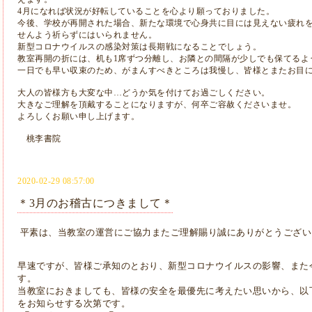
4月になれば状況が好転していることを心より願っておりました。
今後、学校が再開された場合、新たな環境で心身共に目には見えない疲れ
せんよう祈らずにはいられません。
新型コロナウイルスの感染対策は長期戦になることでしょう。
教室再開の折には、机も1席ずつ分離し、お隣との間隔が少しでも保てるよ
一日でも早い収束のため、がまんすべきところは我慢し、皆様とまたお目
大人の皆様方も大変な中…どうか気を付けてお過ごしください。
大きなご理解を頂戴することになりますが、何卒ご容赦くださいませ。
よろしくお願い申し上げます。
桃李書院
2020-02-29 08:57:00
＊3月のお稽古につきまして＊
平素は、
当教室の運営にご協力またご理解賜り誠にありがとうござい
早速ですが、皆様ご承知のとおり、新型コロナウイルスの影響、
また
す。
当教室におきましても、皆様の安全を最優先に考えたい思いから、
以
をお知らせする次第です。