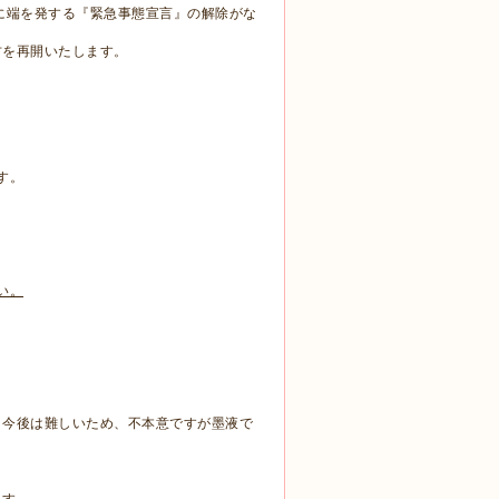
に端を発する『緊急事態宣言』
の解除がな
古を再開いたします。
す。
い。
、今後は難しいため、不本意ですが墨液で