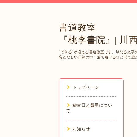
書道教室
『桃李書院』| 川
“できる”が増える書道教室です。単なる文
慌ただしい日常の中、落ち着けるひと時で豊
トップページ
稽古日と費用につい
て
お知らせ