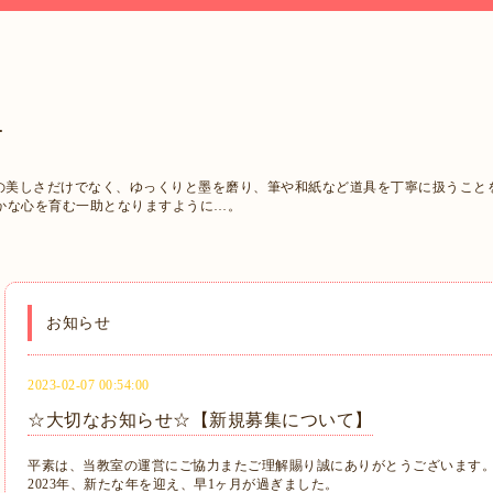
西
字の美しさだけでなく、ゆっくりと墨を磨り、筆や和紙など道具を丁寧に扱うこと
かな心を育む一助となりますように…。
お知らせ
2023-02-07 00:54:00
☆大切なお知らせ☆【新規募集について】
平素は、当教室の運営にご協力またご理解賜り誠にありがとうございます
2023年、新たな年を迎え、早1ヶ月が過ぎました。