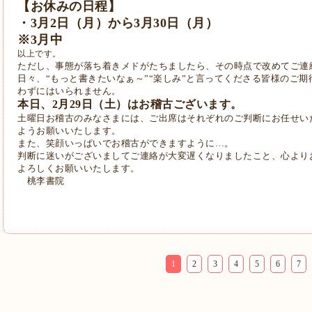
【お休みの日程】
・3月2日（月）から3月30日（月）
※3月中
以上です。
ただし、事態が落ち着きメドがたちましたら、その時点で改めてご連
日々、“もっと書きたいなぁ～”“楽しみ”
と言ってくださる皆様のご期
わずにはいられません。
本日、2月29日（土）はお稽古ございます。
土曜日お稽古のみなさまには、
ご出席はそれぞれのご判断にお任せい
ようお願いいたします。
また、笑顔いっぱいでお稽古ができますように…。
判断に迷いがございましてご連絡が大変遅くなりましたこと、
心より
よろしくお願いいたします。
桃李書院
1
2
3
4
5
6
7