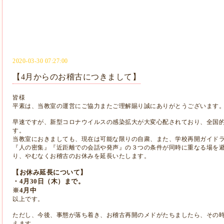
2020-03-30 07:27:00
【4月からのお稽古につきまして】
皆様
平素は、当教室の運営にご協力またご理解賜り誠にありがとうございます
早速ですが、新型コロナウイルスの感染拡大が大変心配されており、全国
す。
当教室におきましても、現在は可能な限りの自粛、また、学校再開ガイド
『人の密集』『近距離での会話や発声』の３つの条件が同時に重なる場を
り、やむなくお稽古のお休みを延長いたします。
【お休み延長について】
・4月30日（木）まで。
※4月中
以上です。
ただし、今後、事態が落ち着き、お稽古再開のメドがたちましたら、その
えます。