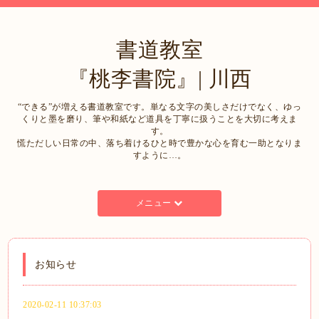
書道教室
『桃李書院』| 川西
“できる”が増える書道教室です。単なる文字の美しさだけでなく、ゆっ
くりと墨を磨り、筆や和紙など道具を丁寧に扱うことを大切に考えま
す。
慌ただしい日常の中、落ち着けるひと時で豊かな心を育む一助となりま
すように…。
メニュー
お知らせ
2020-02-11 10:37:03