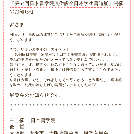
『第64回日本書学院展併設全日本学生書道展』開催
のお知らせ
皆さま
日頃より、当教室の運営にご協力またご理解を賜り、誠にありがと
うございます。
さて、いよいよ本年の一大イベント
『第64回日本書学院展併設全日本学生書道展』が開催されます。
作品の準備を始めたのがとーっても暑い夏休みでした。。。
暑さに負けずお稽古をお休みすることなく通っていただき、初めは
難しいと感じた課題も、最後には自信をもって書くことができたよ
うに思います。
結果は大事、でも、それよりもその努力がもっと大事だし、達成感
を味わった後の誇らしげな笑顔がステキでした(^^)/
展覧会のお知らせです。
＊＊＊＊＊＊＊＊＊＊＊＊＊＊＊＊＊＊＊＊＊＊＊＊＊＊＊＊＊＊
＊
主 催 日本書学院
後 援
大阪府・大阪市・大阪府議会長・府教育員会