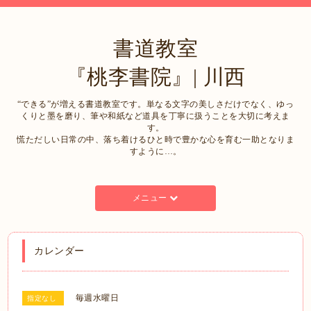
書道教室
『桃李書院』| 川西
“できる”が増える書道教室です。単なる文字の美しさだけでなく、ゆっ
くりと墨を磨り、筆や和紙など道具を丁寧に扱うことを大切に考えま
す。
慌ただしい日常の中、落ち着けるひと時で豊かな心を育む一助となりま
すように…。
メニュー
カレンダー
毎週水曜日
指定なし