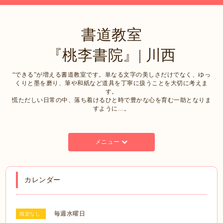
書道教室
『桃李書院』| 川西
“できる”が増える書道教室です。単なる文字の美しさだけでなく、ゆっ
くりと墨を磨り、筆や和紙など道具を丁寧に扱うことを大切に考えま
す。
慌ただしい日常の中、落ち着けるひと時で豊かな心を育む一助となりま
すように…。
メニュー
カレンダー
毎週水曜日
指定なし