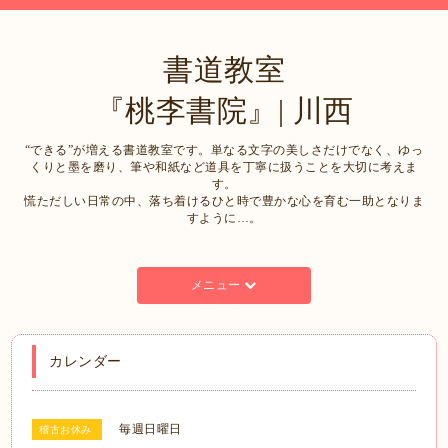
書道教室
『桃李書院』| 川西
“できる”が増える書道教室です。単なる文字の美しさだけでなく、ゆっ
くりと墨を磨り、筆や和紙など道具を丁寧に扱うことを大切に考えま
す。
慌ただしい日常の中、落ち着けるひと時で豊かな心を育む一助となりま
すように…。
メニュー
カレンダー
毎週日曜日
稽古お休み