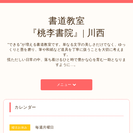
書道教室
『桃李書院』| 川西
“できる”が増える書道教室です。単なる文字の美しさだけでなく、ゆっ
くりと墨を磨り、筆や和紙など道具を丁寧に扱うことを大切に考えま
す。
慌ただしい日常の中、落ち着けるひと時で豊かな心を育む一助となりま
すように…。
メニュー
カレンダー
毎週月曜日
稽古お休み