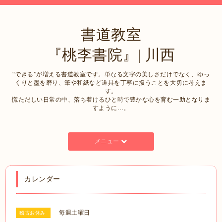
書道教室
『桃李書院』| 川西
“できる”が増える書道教室です。単なる文字の美しさだけでなく、ゆっ
くりと墨を磨り、筆や和紙など道具を丁寧に扱うことを大切に考えま
す。
慌ただしい日常の中、落ち着けるひと時で豊かな心を育む一助となりま
すように…。
メニュー
カレンダー
毎週土曜日
稽古お休み