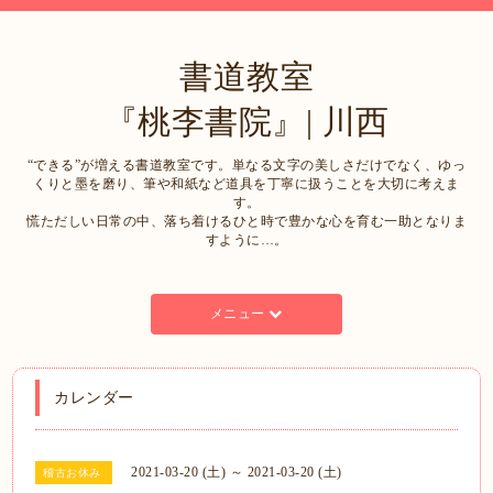
書道教室
『桃李書院』| 川西
“できる”が増える書道教室です。単なる文字の美しさだけでなく、ゆっ
くりと墨を磨り、筆や和紙など道具を丁寧に扱うことを大切に考えま
す。
慌ただしい日常の中、落ち着けるひと時で豊かな心を育む一助となりま
すように…。
メニュー
カレンダー
2021-03-20 (土) ～ 2021-03-20 (土)
稽古お休み