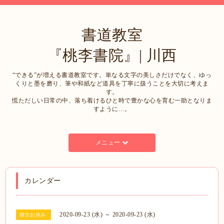
書道教室
『桃李書院』| 川西
“できる”が増える書道教室です。単なる文字の美しさだけでなく、ゆっ
くりと墨を磨り、筆や和紙など道具を丁寧に扱うことを大切に考えま
す。
慌ただしい日常の中、落ち着けるひと時で豊かな心を育む一助となりま
すように…。
メニュー
カレンダー
2020-09-23 (水) ～ 2020-09-23 (水)
稽古お休み