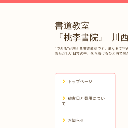
書道教室
『桃李書院』| 川
“できる”が増える書道教室です。単なる文
慌ただしい日常の中、落ち着けるひと時で豊
トップページ
稽古日と費用につい
て
お知らせ