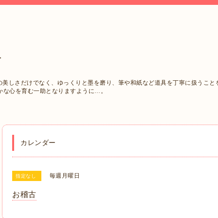
西
字の美しさだけでなく、ゆっくりと墨を磨り、筆や和紙など道具を丁寧に扱うこと
かな心を育む一助となりますように…。
カレンダー
毎週月曜日
指定なし
お稽古