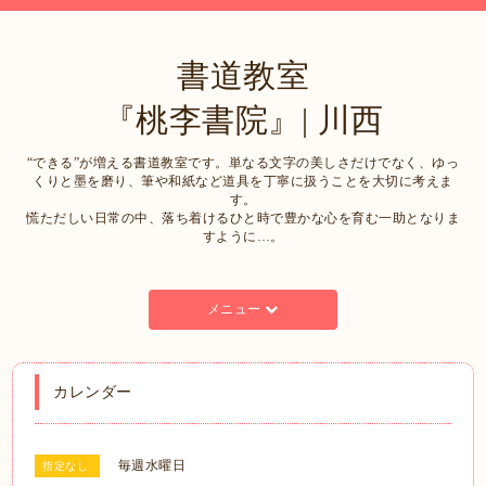
書道教室
『桃李書院』| 川西
“できる”が増える書道教室です。単なる文字の美しさだけでなく、ゆっ
くりと墨を磨り、筆や和紙など道具を丁寧に扱うことを大切に考えま
す。
慌ただしい日常の中、落ち着けるひと時で豊かな心を育む一助となりま
すように…。
メニュー
カレンダー
毎週水曜日
指定なし