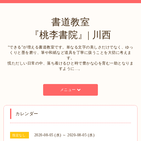
書道教室
『桃李書院』| 川西
“できる”が増える書道教室です。単なる文字の美しさだけでなく、ゆっ
くりと墨を磨り、筆や和紙など道具を丁寧に扱うことを大切に考えま
す。
慌ただしい日常の中、落ち着けるひと時で豊かな心を育む一助となりま
すように…。
メニュー
カレンダー
2020-08-05 (水) ～ 2020-08-05 (水)
指定なし