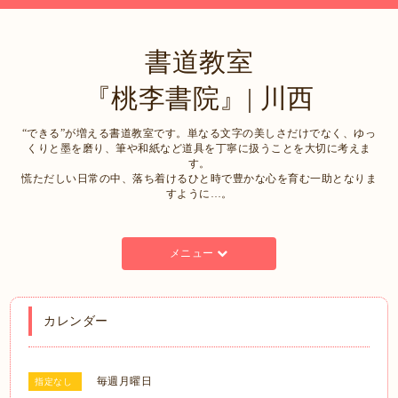
書道教室
『桃李書院』| 川西
“できる”が増える書道教室です。単なる文字の美しさだけでなく、ゆっ
くりと墨を磨り、筆や和紙など道具を丁寧に扱うことを大切に考えま
す。
慌ただしい日常の中、落ち着けるひと時で豊かな心を育む一助となりま
すように…。
メニュー
カレンダー
毎週月曜日
指定なし