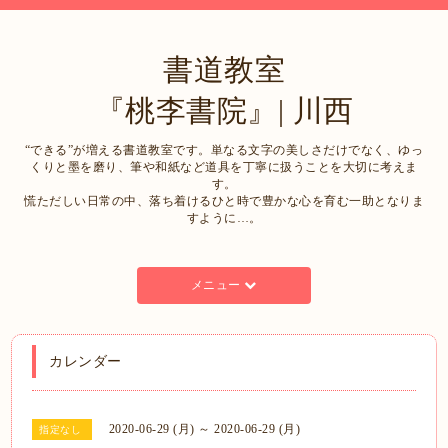
書道教室
『桃李書院』| 川西
“できる”が増える書道教室です。単なる文字の美しさだけでなく、ゆっ
くりと墨を磨り、筆や和紙など道具を丁寧に扱うことを大切に考えま
す。
慌ただしい日常の中、落ち着けるひと時で豊かな心を育む一助となりま
すように…。
メニュー
カレンダー
2020-06-29 (月) ～ 2020-06-29 (月)
指定なし