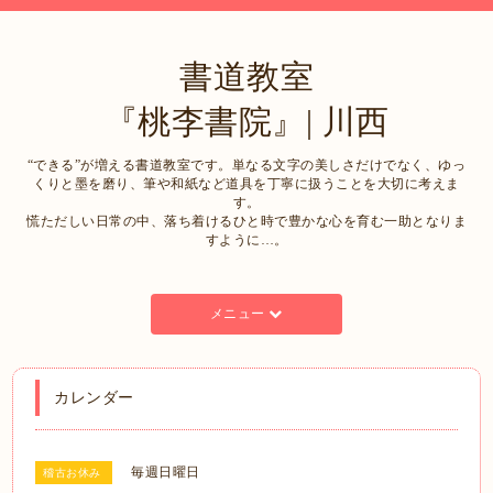
書道教室
『桃李書院』| 川西
“できる”が増える書道教室です。単なる文字の美しさだけでなく、ゆっ
くりと墨を磨り、筆や和紙など道具を丁寧に扱うことを大切に考えま
す。
慌ただしい日常の中、落ち着けるひと時で豊かな心を育む一助となりま
すように…。
メニュー
カレンダー
毎週日曜日
稽古お休み