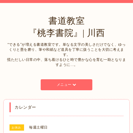
書道教室
『桃李書院』| 川西
“できる”が増える書道教室です。単なる文字の美しさだけでなく、ゆっ
くりと墨を磨り、筆や和紙など道具を丁寧に扱うことを大切に考えま
す。
慌ただしい日常の中、落ち着けるひと時で豊かな心を育む一助となりま
すように…。
メニュー
カレンダー
毎週土曜日
お休み