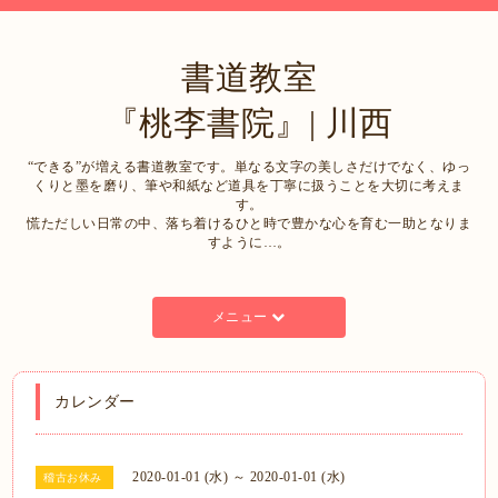
書道教室
『桃李書院』| 川西
“できる”が増える書道教室です。単なる文字の美しさだけでなく、ゆっ
くりと墨を磨り、筆や和紙など道具を丁寧に扱うことを大切に考えま
す。
慌ただしい日常の中、落ち着けるひと時で豊かな心を育む一助となりま
すように…。
メニュー
カレンダー
2020-01-01 (水) ～ 2020-01-01 (水)
稽古お休み