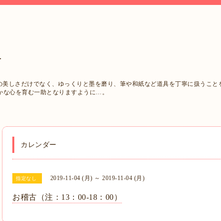
西
字の美しさだけでなく、ゆっくりと墨を磨り、筆や和紙など道具を丁寧に扱うこと
かな心を育む一助となりますように…。
カレンダー
2019-11-04 (月) ～ 2019-11-04 (月)
指定なし
お稽古（注：13：00-18：00）