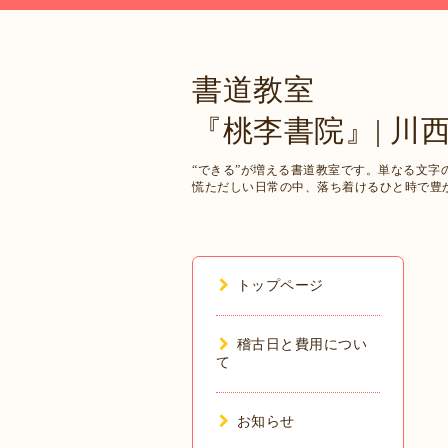
書道教室
『桃李書院』| 川
“できる”が増える書道教室です。単なる文
慌ただしい日常の中、落ち着けるひと時で豊
トップページ
稽古日と費用につい
て
お知らせ