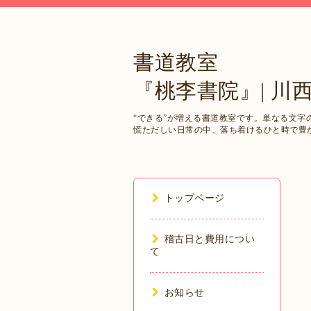
書道教室
『桃李書院』| 川
“できる”が増える書道教室です。単なる文
慌ただしい日常の中、落ち着けるひと時で豊
トップページ
稽古日と費用につい
て
お知らせ