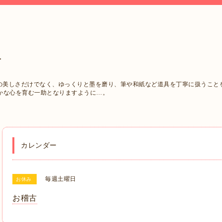
西
字の美しさだけでなく、ゆっくりと墨を磨り、筆や和紙など道具を丁寧に扱うこと
かな心を育む一助となりますように…。
カレンダー
毎週土曜日
お休み
お稽古