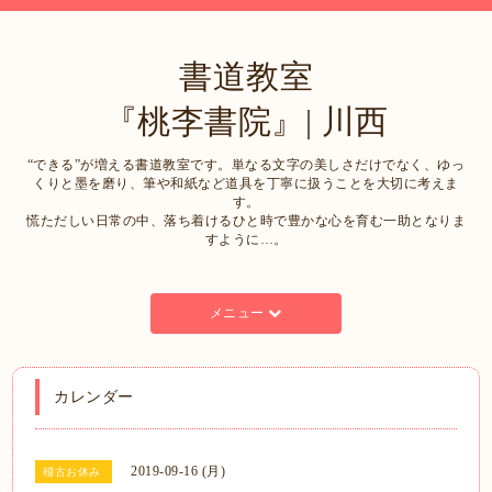
書道教室
『桃李書院』| 川西
“できる”が増える書道教室です。単なる文字の美しさだけでなく、ゆっ
くりと墨を磨り、筆や和紙など道具を丁寧に扱うことを大切に考えま
す。
慌ただしい日常の中、落ち着けるひと時で豊かな心を育む一助となりま
すように…。
メニュー
カレンダー
2019-09-16 (月)
稽古お休み