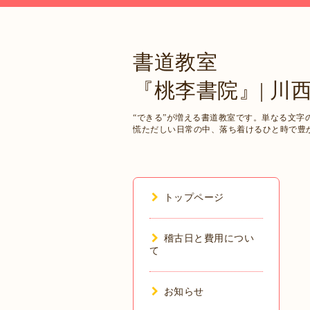
書道教室
『桃李書院』| 川
“できる”が増える書道教室です。単なる文
慌ただしい日常の中、落ち着けるひと時で豊
トップページ
稽古日と費用につい
て
お知らせ