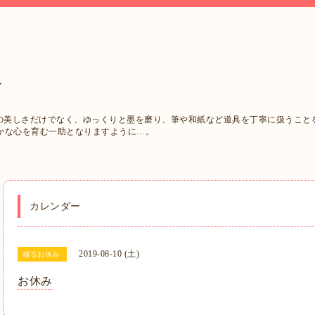
西
字の美しさだけでなく、ゆっくりと墨を磨り、筆や和紙など道具を丁寧に扱うこと
かな心を育む一助となりますように…。
カレンダー
2019-08-10 (土)
稽古お休み
お休み