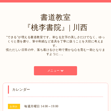
書道教室
『桃李書院』| 川西
“できる”が増える書道教室です。単なる文字の美しさだけでなく、ゆっ
くりと墨を磨り、筆や和紙など道具を丁寧に扱うことを大切に考えま
す。
慌ただしい日常の中、落ち着けるひと時で豊かな心を育む一助となりま
すように…。
メニュー
カレンダー
毎週月曜日 14:00～19:00
お休み