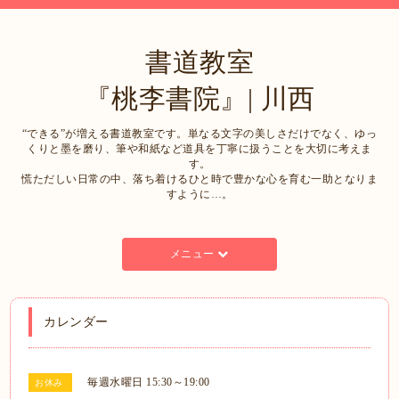
書道教室
『桃李書院』| 川西
“できる”が増える書道教室です。単なる文字の美しさだけでなく、ゆっ
くりと墨を磨り、筆や和紙など道具を丁寧に扱うことを大切に考えま
す。
慌ただしい日常の中、落ち着けるひと時で豊かな心を育む一助となりま
すように…。
メニュー
カレンダー
毎週水曜日 15:30～19:00
お休み