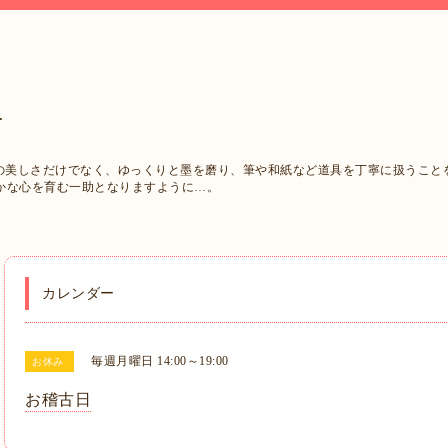
西
字の美しさだけでなく、ゆっくりと墨を磨り、筆や和紙など道具を丁寧に扱うこと
かな心を育む一助となりますように…。
カレンダー
毎週月曜日 14:00～19:00
お休み
お稽古日