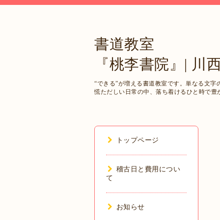
書道教室
『桃李書院』| 川
“できる”が増える書道教室です。単なる文
慌ただしい日常の中、落ち着けるひと時で豊
トップページ
稽古日と費用につい
て
お知らせ