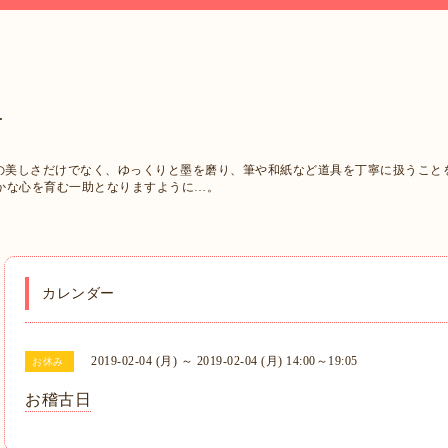
西
字の美しさだけでなく、ゆっくりと墨を磨り、筆や和紙など道具を丁寧に扱うこと
かな心を育む一助となりますように…。
カレンダー
2019-02-04 (月) ～ 2019-02-04 (月) 14:00～19:05
お休み
お稽古日