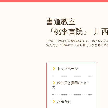
書道教室
『桃李書院』| 川
“できる”が増える書道教室です。単なる文
慌ただしい日常の中、落ち着けるひと時で豊
トップページ
稽古日と費用につい
て
お知らせ