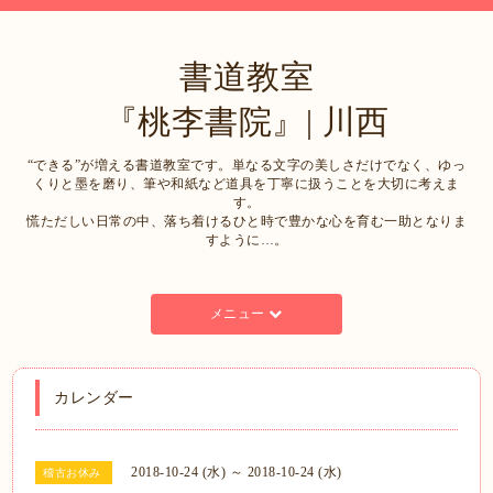
書道教室
『桃李書院』| 川西
“できる”が増える書道教室です。単なる文字の美しさだけでなく、ゆっ
くりと墨を磨り、筆や和紙など道具を丁寧に扱うことを大切に考えま
す。
慌ただしい日常の中、落ち着けるひと時で豊かな心を育む一助となりま
すように…。
メニュー
カレンダー
2018-10-24 (水) ～ 2018-10-24 (水)
稽古お休み