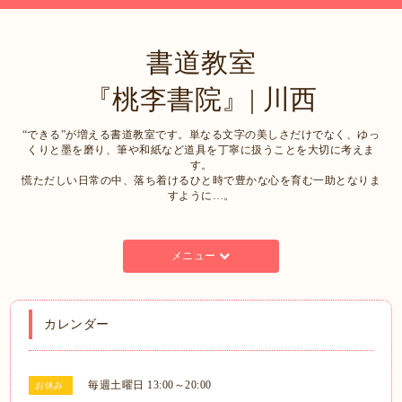
書道教室
『桃李書院』| 川西
“できる”が増える書道教室です。単なる文字の美しさだけでなく、ゆっ
くりと墨を磨り、筆や和紙など道具を丁寧に扱うことを大切に考えま
す。
慌ただしい日常の中、落ち着けるひと時で豊かな心を育む一助となりま
すように…。
メニュー
カレンダー
毎週土曜日 13:00～20:00
お休み