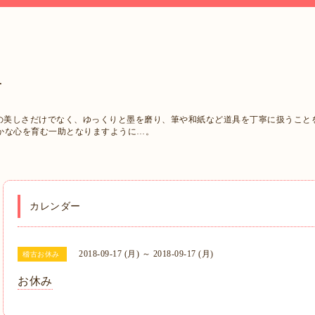
西
字の美しさだけでなく、ゆっくりと墨を磨り、筆や和紙など道具を丁寧に扱うこと
かな心を育む一助となりますように…。
カレンダー
2018-09-17 (月) ～ 2018-09-17 (月)
稽古お休み
お休み