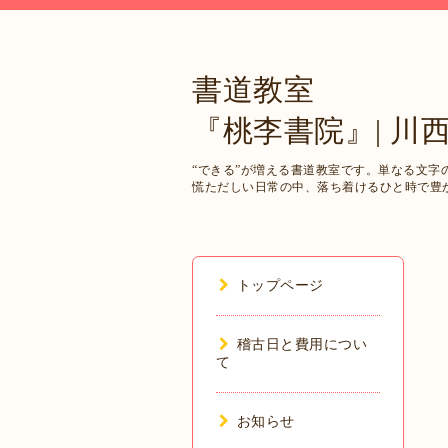
書道教室
『桃李書院』| 川
“できる”が増える書道教室です。単なる文
慌ただしい日常の中、落ち着けるひと時で豊
トップページ
稽古日と費用につい
て
お知らせ