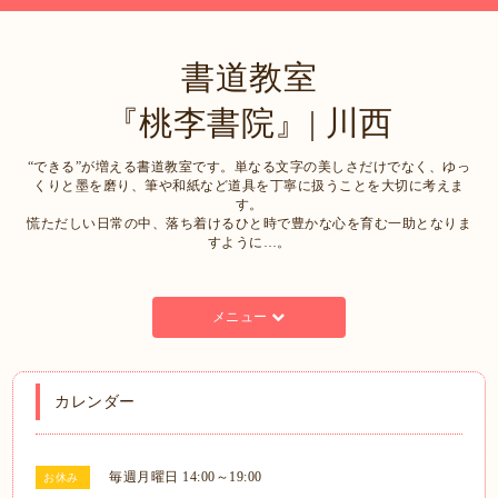
書道教室
『桃李書院』| 川西
“できる”が増える書道教室です。単なる文字の美しさだけでなく、ゆっ
くりと墨を磨り、筆や和紙など道具を丁寧に扱うことを大切に考えま
す。
慌ただしい日常の中、落ち着けるひと時で豊かな心を育む一助となりま
すように…。
メニュー
カレンダー
毎週月曜日 14:00～19:00
お休み