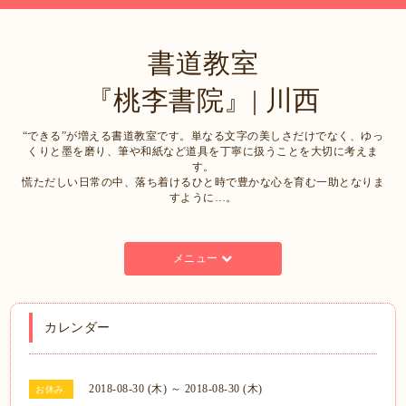
書道教室
『桃李書院』| 川西
“できる”が増える書道教室です。単なる文字の美しさだけでなく、ゆっ
くりと墨を磨り、筆や和紙など道具を丁寧に扱うことを大切に考えま
す。
慌ただしい日常の中、落ち着けるひと時で豊かな心を育む一助となりま
すように…。
メニュー
カレンダー
2018-08-30 (木) ～ 2018-08-30 (木)
お休み