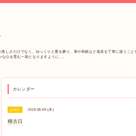
西
字の美しさだけでなく、ゆっくりと墨を磨り、筆や和紙など道具を丁寧に扱うこと
かな心を育む一助となりますように…。
カレンダー
2018-08-09 (木)
お休み
稽古日