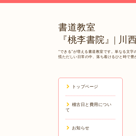
書道教室
『桃李書院』| 川
“できる”が増える書道教室です。単なる文
慌ただしい日常の中、落ち着けるひと時で豊
トップページ
稽古日と費用につい
て
お知らせ