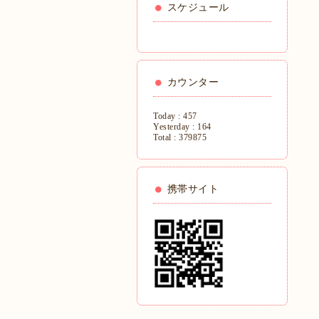
スケジュール
カウンター
Today :
457
Yesterday :
164
Total :
379875
携帯サイト