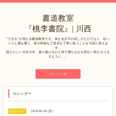
書道教室
『桃李書院』| 川西
“できる”が増える書道教室です。単なる文字の美しさだけでなく、ゆっ
くりと墨を磨り、筆や和紙など道具を丁寧に扱うことを大切に考えま
す。
慌ただしい日常の中、落ち着けるひと時で豊かな心を育む一助となりま
すように…。
メニュー
カレンダー
2018-04-30 (月)
稽古お休み